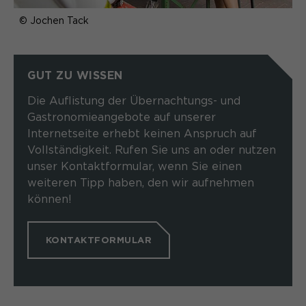
Name
_pk_ref.*
PHPs Standard Sitzungs- Identifikation
Zweck
© Jochen Tack
(Formulare).
Anbieter
Matomo
Laufzeit
6 Monate
GUT ZU WISSEN
Name
be_typo_user
Zweck
Speichert die Herkunft des Besuchers.
Die Auflistung der Übernachtungs- und
Anbieter
TYPO3
Gastronomieangebote auf unserer
Internetseite erhebt keinen Anspruch auf
Laufzeit
Ende der Sitzung
Name
MATOMO_SESSID
Vollständigkeit. Rufen Sie uns an oder nutzen
unser Kontaktformular, wenn Sie einen
Dieser Cookie teilt der Webseite mit,
Anbieter
Matomo
weiteren Tipp haben, den wir aufnehmen
ob ein Besucher im Typo3-Backend
Zweck
können!
angemeldet ist und die Rechte besitzt
Laufzeit
Sitzung
diese zu verwalten.
Temporäre Session-ID, ohne
KONTAKTFORMULAR
Zweck
personenbezogene Daten.
Name
cookie_optin
Anbieter
Sgalinski