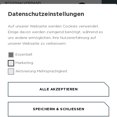
Datenschutzeinstellungen
Auf unserer Webseite werden Cookies verwendet.
Bitte beachten: Termine, die im Kalender nicht
Einige davon werden zwingend benötigt, während es
(mehr) angezeigt werden, sind entweder
uns andere ermöglichen, Ihre Nutzererfahrung auf
abgesagt oder leider bereits ausgebucht.
unserer Webseite zu verbessern.
Essentiell
0
Marketing
Aktivierung Mehrsprachigkeit
Yoga, Meditation und
Feuerzeremonie zum
Herbstanfang
ALLE AKZEPTIEREN
SPEICHERN & SCHLIESSEN