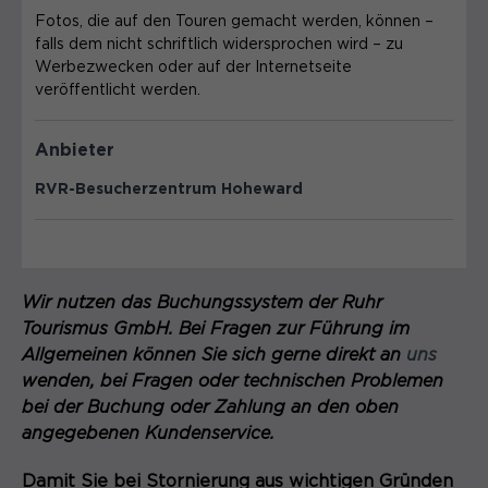
Name
_pk_ref.*
PHPs Standard Sitzungs- Identifikation
Fotos, die auf den Touren gemacht werden, können –
Zweck
(Formulare).
falls dem nicht schriftlich widersprochen wird – zu
Anbieter
Matomo
Werbezwecken oder auf der Internetseite
veröffentlicht werden.
Laufzeit
6 Monate
Name
be_typo_user
Zweck
Speichert die Herkunft des Besuchers.
Anbieter
Anbieter
TYPO3
RVR-Besucherzentrum Hoheward
Laufzeit
Ende der Sitzung
Name
MATOMO_SESSID
Dieser Cookie teilt der Webseite mit,
Anbieter
Matomo
ob ein Besucher im Typo3-Backend
Wir nutzen das Buchungssystem der Ruhr
Zweck
angemeldet ist und die Rechte besitzt
Laufzeit
Tourismus GmbH. Bei Fragen zur Führung im
Sitzung
diese zu verwalten.
Allgemeinen können Sie sich gerne direkt an
uns
Temporäre Session-ID, ohne
wenden, bei Fragen oder technischen Problemen
Zweck
personenbezogene Daten.
bei der Buchung oder Zahlung an den oben
angegebenen Kundenservice.
Name
cookie_optin
Damit Sie bei Stornierung aus wichtigen Gründen
Anbieter
Sgalinski