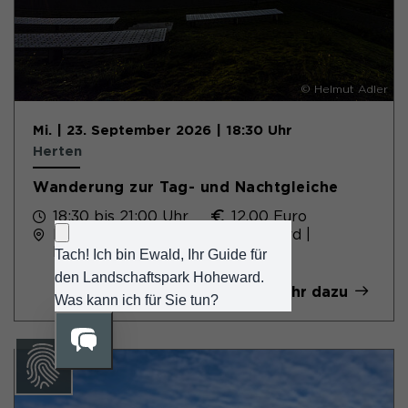
© Helmut Adler
Mi. | 23. September 2026 | 18:30 Uhr
Herten
Wanderung zur Tag- und Nachtgleiche
18:30 bis 21:00 Uhr
12,00 Euro
RVR-Besucherzentrum Hoheward |
Herten
Mehr dazu