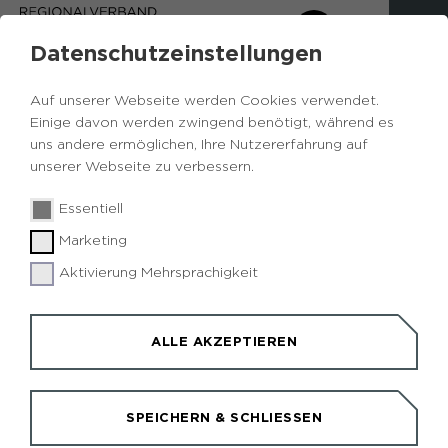
Datenschutzeinstellungen
VERANSTALTUNGSKALENDER DES
RVR-BESUCHERZENTRUM HOHEWARD
Auf unserer Webseite werden Cookies verwendet.
Einige davon werden zwingend benötigt, während es
Neben den untenstehenden öffentlichen
uns andere ermöglichen, Ihre Nutzererfahrung auf
Veranstaltungen können auch
individuelle Termine
unserer Webseite zu verbessern.
für unsere Führungen und Angebote mit
uns vereinbart werden, beispielweise für Besuche
Essentiell
von
Schulklassen
und
Gruppen
(Familien, Vereine,
Marketing
Firmen oder andere größere Gruppen). Die
Termine für unsere verschiedenen
Segway-Touren
Aktivierung Mehrsprachigkeit
rund um die Halde Hoheward und die Zeche Ewald
sind auf
dieser Seite
zu finden.
ALLE AKZEPTIEREN
Termine, die im Kalender nicht (mehr) angezeigt
werden, sind entweder abgesagt oder leider
bereits ausgebucht.
SPEICHERN & SCHLIESSEN