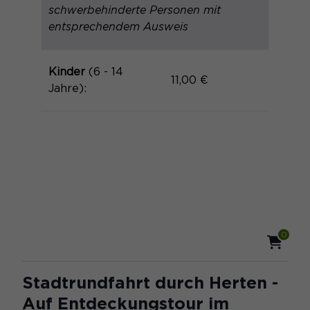
schwerbehinderte Personen mit
entsprechendem Ausweis
Laufzeit
1 Monat
Speichert den Zustimmungsstatus des
Kinder
(6 - 14
Zweck
Benutzers für Cookies auf der
11,00 €
Jahre):
aktuellen Domäne.
0
Stadtrundfahrt durch Herten -
Auf Entdeckungstour im