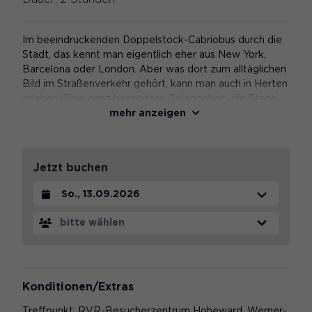
Im beeindruckenden Doppelstock-Cabriobus durch die
Stadt, das kennt man eigentlich eher aus New York,
Barcelona oder London. Aber was dort zum alltäglichen
Bild im Straßenverkehr gehört, kann man auch in Herten
erleben! Eine ganz besondere Gelegenheit, die Stadt
mehr anzeigen
aus einer spannenden Perspektive zu erleben und
Herten (neu) zu entdecken.
Die Fahrten werden begleitet von erfahrenen
Jetzt buchen
Gästeführern und Gästeführerinnen, welche allerhand
Informationen über die Geschichte und Gegenwart der
Datum auswählen
einstmals großen Bergbaustadt (die größte Europas!)
zu erzählen haben. Wissenswerte Fakten und
bitte wählen
interessante Geschichten, aber auch Erläuterungen zu
aktuellen Entwicklungen machen die Fahrt vorbei an
den wichtigsten Sehenswürdigkeiten der Stadt zu
einem kurzweiligen und informativen Erlebnis.
Konditionen/Extras
Highlight ist schließlich die Auffahrt auf die Halde
Treffpunkt: RVR-Besucherzentrum Hoheward, Werner-