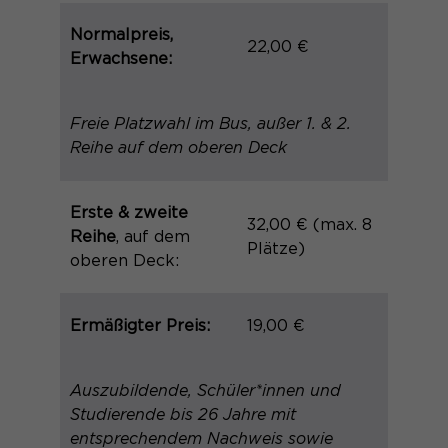
Name
_pk_ref.*
PHPs Standard Sitzungs- Identifikation
Zweck
Normalpreis,
(Formulare).
Anbieter
Matomo
22,00 €
Erwachsene:
Laufzeit
6 Monate
Name
be_typo_user
Freie Platzwahl im Bus, außer 1. & 2.
Zweck
Speichert die Herkunft des Besuchers.
Reihe auf dem oberen Deck
Anbieter
TYPO3
Laufzeit
Ende der Sitzung
Erste & zweite
Name
MATOMO_SESSID
32,00 € (max. 8
Reihe
, auf dem
Plätze)
Dieser Cookie teilt der Webseite mit,
Anbieter
Matomo
oberen Deck:
ob ein Besucher im Typo3-Backend
Zweck
angemeldet ist und die Rechte besitzt
Laufzeit
Sitzung
diese zu verwalten.
Ermäßigter Preis:
19,00 €
Temporäre Session-ID, ohne
Zweck
personenbezogene Daten.
Auszubildende, Schüler*innen und
Name
cookie_optin
Studierende bis 26 Jahre mit
entsprechendem Nachweis sowie
Anbieter
Sgalinski