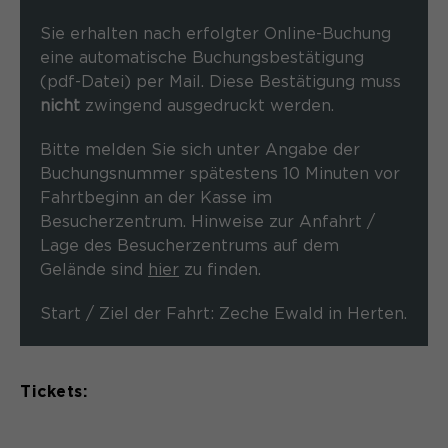
unerlässlich, damit Ihr Besuch auf der
Anbieter
Matomo
Website angenehm und flüssig wird:
Sie erhalten nach erfolgter Online-Buchung
Aktivierung Mehrsprachigkeit
Sie ermöglichen es der Website, Sie
eine automatische Buchungsbestätigung
Laufzeit
Zweck
13 Monate
Diese Cookies ermöglichen die automatische
zu erkennen und somit Ihre Sitzung
(pdf-Datei) per Mail. Diese Bestätigung muss
Übersetzung der Website-Inhalte durch GTranslate.
offen zu halten. Es speichert bei
Dient zur anonymen
nicht
zwingend ausgedruckt werden.
Zweck
einem Benutzer-Login für einen
Wiedererkennung eines Besuchers.
Name
Cookie-Informationen anzeigen
googtrans
geschlossenen Bereich die Benutzer-
Bitte melden Sie sich unter Angabe der
ID als verschlüsselten Wert (sog.
Anbieter
GTranslate Inc.
Buchungsnummer spätestens 10 Minuten vor
"hash-Wert") zum entsprechenden
Fahrtbeginn an der Kasse im
Datenbankeintrag des Nutzers.
Name
_pk_ses*
Laufzeit
1 Jahr
Besucherzentrum. Hinweise zur Anfahrt /
Lage des Besucherzentrums auf dem
Anbieter
Matomo
Speichert die vom Nutzer gewählte
Gelände sind
hier
zu finden.
Zweck
Sprache für die automatische
Name
PHPSESSID
Laufzeit
30 Minuten
Übersetzung der Website.
Start / Ziel der Fahrt: Zeche Ewald in Herten.
Anbieter
Session-Cookies
Speichert vorübergehend Daten der
Zweck
aktuellen Sitzung.
Der Session Cookie wird beim
Tickets:
Laufzeit
Schließen des Browsers wieder
gelöscht.