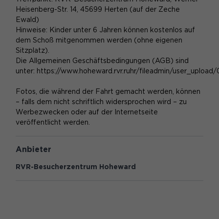
Hoheward, eine der wenigen befahrbaren Halden in der
Heisenberg-Str. 14, 45699 Herten (auf der Zeche
Metropole Ruhr. Nicht nur der Weg hinauf im Cabriobus
Ewald)
ist ein Ereignis - zum Abschluss wartet vom Gipfel ein
Hinweise: Kinder unter 6 Jahren können kostenlos auf
beeindruckender Blick auf das Ruhrgebiet.
dem Schoß mitgenommen werden (ohne eigenen
Sitzplatz).
Wir veranstalten die Stadtrundfahrten im Auftrag und
Die Allgemeinen Geschäftsbedingungen (AGB) sind
für die Stadt Herten.
unter:
https://www.hoheward.rvr.ruhr/fileadmin/user_up
Bitte beachten Sie, dass der Regionalverband Ruhr mit
den Vorbereitungen zur Einrichtung der Baustelle im
Fotos, die während der Fahrt gemacht werden, können
Zuge der Sanierung des Horizontobservatoriums auf
– falls dem nicht schriftlich widersprochen wird – zu
der Halde Hoheward beginnt. Dafür wurde in einem
Werbezwecken oder auf der Internetseite
ersten Schritt am 05.08.2026 der Baustellenzaun auf
veröffentlicht werden.
dem Haldentop rund um das Observatorium erweitert.
Durch den neuen Zaunverlauf ergeben sich lediglich
kleinere Einschränkungen, zum Beispiel
Anbieter
Routenänderungen und beim Aufenthalt auf dem
RVR-Besucherzentrum Hoheward
obersten Plateau der Halde ein etwas größerer
Abstand zum Horizontobservatorium. Bei Fragen zu
den Führungen stehen wir gerne zur Verfügung.