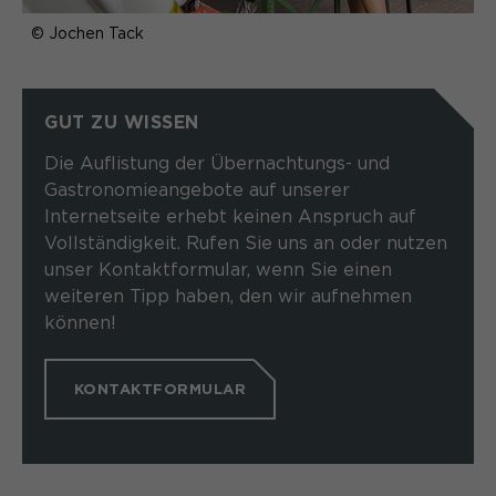
Name
_pk_ref.*
PHPs Standard Sitzungs- Identifikation
Zweck
© Jochen Tack
(Formulare).
Anbieter
Matomo
Laufzeit
6 Monate
GUT ZU WISSEN
Name
be_typo_user
Zweck
Speichert die Herkunft des Besuchers.
Die Auflistung der Übernachtungs- und
Anbieter
TYPO3
Gastronomieangebote auf unserer
Internetseite erhebt keinen Anspruch auf
Laufzeit
Ende der Sitzung
Name
MATOMO_SESSID
Vollständigkeit. Rufen Sie uns an oder nutzen
unser Kontaktformular, wenn Sie einen
Dieser Cookie teilt der Webseite mit,
Anbieter
Matomo
weiteren Tipp haben, den wir aufnehmen
ob ein Besucher im Typo3-Backend
Zweck
können!
angemeldet ist und die Rechte besitzt
Laufzeit
Sitzung
diese zu verwalten.
Temporäre Session-ID, ohne
KONTAKTFORMULAR
Zweck
personenbezogene Daten.
Name
cookie_optin
Anbieter
Sgalinski