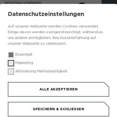
Datenschutzeinstellungen
Auf unserer Webseite werden Cookies verwendet.
Einige davon werden zwingend benötigt, während es
uns andere ermöglichen, Ihre Nutzererfahrung auf
Zurück zur Übersicht
unserer Webseite zu verbessern.
Fledermauswanderung über
Essentiell
die Halde Hoheward
Marketing
Aktivierung Mehrsprachigkeit
Den kleinen Vampiren auf der Spur
Fledermäuse sind Blutsauger, das glauben viele
ALLE AKZEPTIEREN
Menschen. Doch das ist nicht wahr. Sie gehören zu
den wertvollsten Tieren und sind nachts, sowie in
der Dämmerung unterwegs.
SPEICHERN & SCHLIESSEN