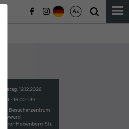
amstag, 12.12.2026
4:00 - 16:00 Uhr
VR-Besucherzentrum
oheward
erner-Heisenberg-Str.