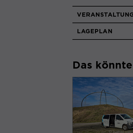
VERANSTALTUN
LAGEPLAN
Das könnte 
© Isabel van