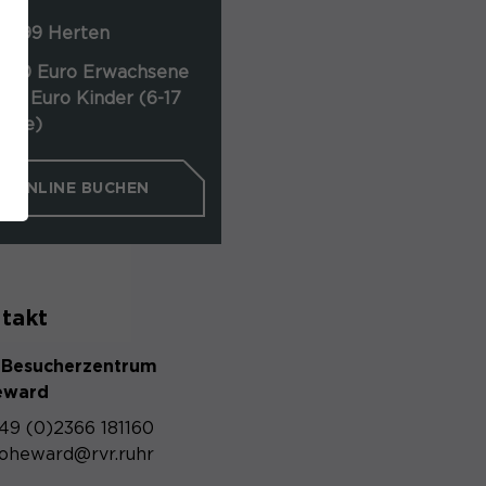
4
5699 Herten
6,00 Euro Erwachsene
,00 Euro Kinder (6-17
ahre)
ONLINE BUCHEN
takt
Besucherzentrum
eward
49 (0)2366 181160
oheward@rvr.ruhr