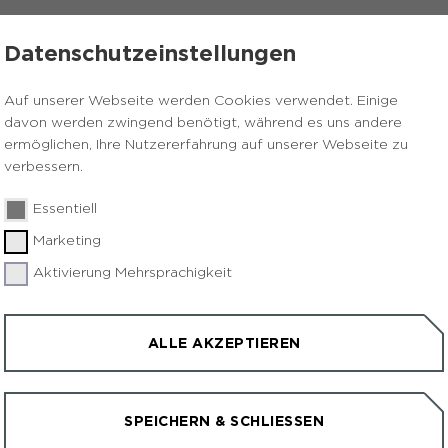
STALTUNGEN
KONTAKT & ANFAHRT
Datenschutzeinstellungen
Auf unserer Webseite werden Cookies verwendet. Einige
davon werden zwingend benötigt, während es uns andere
ermöglichen, Ihre Nutzererfahrung auf unserer Webseite zu
verbessern.
Essentiell
Marketing
g im
Aktivierung Mehrsprachigkeit
S
s über die
ALLE AKZEPTIEREN
1
R
Hoheward
H
SPEICHERN & SCHLIESSEN
W