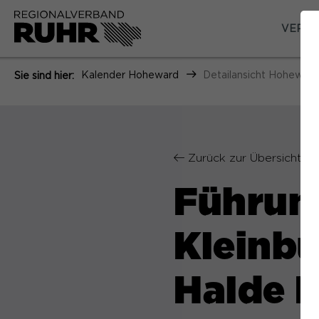
VERAN
Kalender Hoheward
Detailansicht Hoheward
Sie sind hier:
Zurück zur Übersicht
Führun
Kleinbu
Halde 