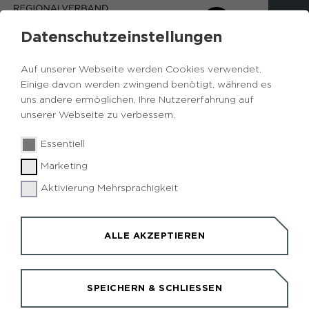
Datenschutzeinstellungen
PEDELECS AUSLEIHEN
Auf unserer Webseite werden Cookies verwendet.
Einige davon werden zwingend benötigt, während es
Anfrage Pedelecs
Datum und Uhrzeit
uns andere ermöglichen, Ihre Nutzererfahrung auf
unserer Webseite zu verbessern.
Kontakt
Essentiell
Marketing
Wie viele Fahrräder möchten Sie ausleihen?
Aktivierung Mehrsprachigkeit
Pedelec / E-Bike
ALLE AKZEPTIEREN
Zubehör (falls verfügbar):
SPEICHERN & SCHLIESSEN
Fahrradhelm (+ 2,50 € pro Helm)