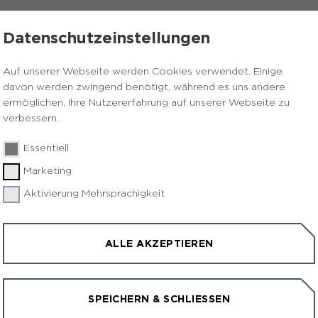
STALTUNGEN
KONTAKT & ANFAHRT
Datenschutzeinstellungen
Auf unserer Webseite werden Cookies verwendet. Einige
dising
Herten - Schokolade
davon werden zwingend benötigt, während es uns andere
ermöglichen, Ihre Nutzererfahrung auf unserer Webseite zu
verbessern.
E
Essentiell
Marketing
Geschenkartikel
News
Aktivierung Mehrsprachigkeit
Feinste belgische Schokolade mit Hertener Mot
(Zuckeraufdruck) auf weißer Schokolade Preis: 1
ALLE AKZEPTIEREN
12 Täfelchen in Geschenkbox á 10g.
Die Schokolade ist in Vollmilch und Zartbitter er
SPEICHERN & SCHLIESSEN