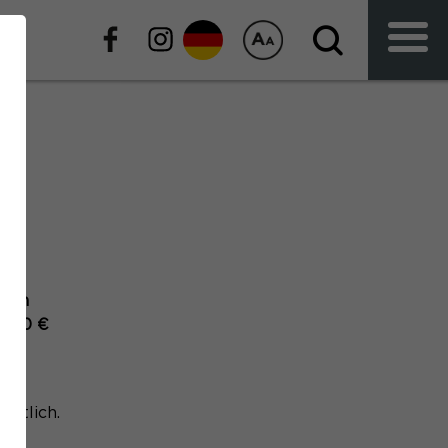
iven
0,90 €
hältlich.