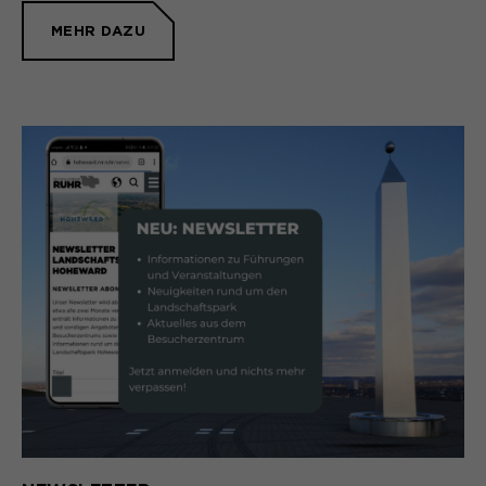
MEHR DAZU
Laufzeit
1 Monat
Speichert den Zustimmungsstatus des
Zweck
Benutzers für Cookies auf der
aktuellen Domäne.