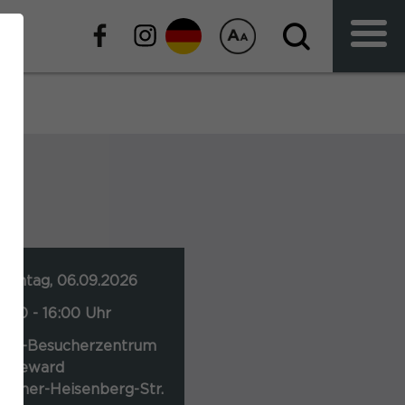
onntag, 06.09.2026
4:00 - 16:00 Uhr
VR-Besucherzentrum
oheward
erner-Heisenberg-Str.