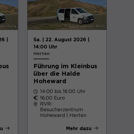
Zweck
Benutzers für Cookies auf der aktuellen
Domäne.
 der Burg
© Isabel van der Burg
26 |
Sa. | 22. August 2026 |
14:00 Uhr
Herten
bus
Führung im Kleinbus
über die Halde
Hoheward
14:00 bis 16:00 Uhr
16,00 Euro
RVR-
Besucherzentrum
Hoheward | Herten
zu
Mehr dazu