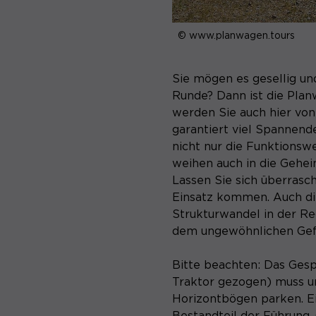
© www.planwagen.tours
Sie mögen es gesellig un
Runde? Dann ist die Plan
werden Sie auch hier von
garantiert viel Spannend
nicht nur die Funktions
weihen auch in die Gehei
Lassen Sie sich überrasc
Einsatz kommen. Auch di
Strukturwandel in der Re
dem ungewöhnlichen Gefä
Bitte beachten: Das Ges
Traktor gezogen) muss u
Horizontbögen parken. E
Bestandteil der Führung.