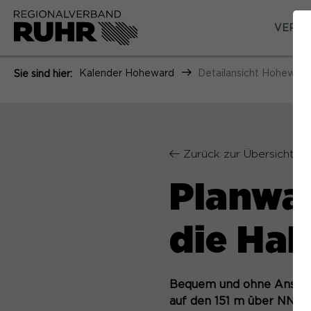
VERAN
Kalender Hoheward
Detailansicht Hoheward
Sie sind hier:
Zurück zur Übersicht
Planwa
die Ha
Bequem und ohne Anstren
auf den 151 m über NN h