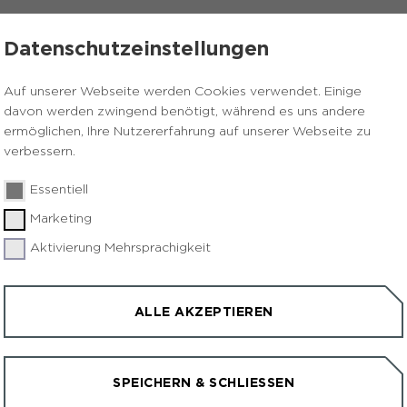
STALTUNGEN
KONTAKT & ANFAHRT
Datenschutzeinstellungen
Auf unserer Webseite werden Cookies verwendet. Einige
davon werden zwingend benötigt, während es uns andere
ermöglichen, Ihre Nutzererfahrung auf unserer Webseite zu
verbessern.
Essentiell
Marketing
genfahrt auf
Aktivierung Mehrsprachigkeit
S
lde Hoheward
ALLE AKZEPTIEREN
1
R
H
gung geht es in geselliger Runde hinauf
SPEICHERN & SCHLIESSEN
W
ohen Gipfel der Halde Hoheward mit der