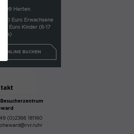
4
5699 Herten
2,00 Euro Erwachsene
1,00 Euro Kinder (6-17
ahre)
ONLINE BUCHEN
takt
Besucherzentrum
eward
49 (0)2366 181160
oheward@rvr.ruhr