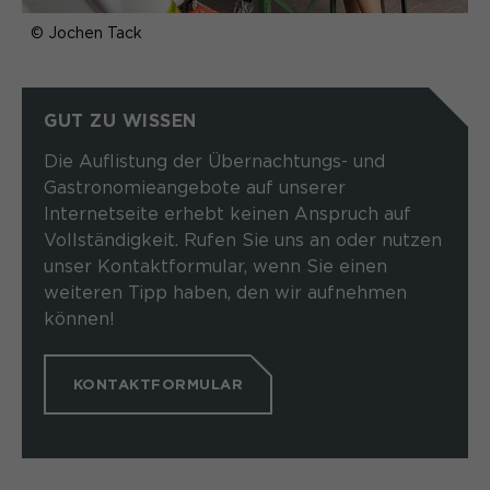
Name
_pk_ref.*
PHPs Standard Sitzungs- Identifikation
Zweck
© Jochen Tack
(Formulare).
Anbieter
Matomo
Laufzeit
6 Monate
GUT ZU WISSEN
Name
be_typo_user
Zweck
Speichert die Herkunft des Besuchers.
Die Auflistung der Übernachtungs- und
Anbieter
TYPO3
Gastronomieangebote auf unserer
Internetseite erhebt keinen Anspruch auf
Laufzeit
Ende der Sitzung
Name
MATOMO_SESSID
Vollständigkeit. Rufen Sie uns an oder nutzen
unser Kontaktformular, wenn Sie einen
Dieser Cookie teilt der Webseite mit,
Anbieter
Matomo
weiteren Tipp haben, den wir aufnehmen
ob ein Besucher im Typo3-Backend
Zweck
können!
angemeldet ist und die Rechte besitzt
Laufzeit
Sitzung
diese zu verwalten.
Temporäre Session-ID, ohne
KONTAKTFORMULAR
Zweck
personenbezogene Daten.
Name
cookie_optin
Anbieter
Sgalinski