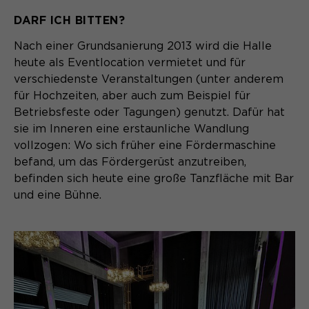
unerlässlich, damit Ihr Besuch auf der
Anbieter
Matomo
DARF ICH BITTEN?
Website angenehm und flüssig wird:
Aktivierung Mehrsprachigkeit
Sie ermöglichen es der Website, Sie
Laufzeit
Zweck
13 Monate
Nach einer Grundsanierung 2013 wird die Halle
Diese Cookies ermöglichen die automatische
zu erkennen und somit Ihre Sitzung
Übersetzung der Website-Inhalte durch GTranslate.
heute als Eventlocation vermietet und für
offen zu halten. Es speichert bei
Dient zur anonymen
Zweck
verschiedenste Veranstaltungen (unter anderem
einem Benutzer-Login für einen
Wiedererkennung eines Besuchers.
Name
Cookie-Informationen anzeigen
googtrans
geschlossenen Bereich die Benutzer-
für Hochzeiten, aber auch zum Beispiel für
ID als verschlüsselten Wert (sog.
Betriebsfeste oder Tagungen) genutzt. Dafür hat
Anbieter
GTranslate Inc.
"hash-Wert") zum entsprechenden
sie im Inneren eine erstaunliche Wandlung
Datenbankeintrag des Nutzers.
Name
vollzogen: Wo sich früher eine Fördermaschine
_pk_ses*
Laufzeit
1 Jahr
befand, um das Fördergerüst anzutreiben,
Anbieter
Matomo
Speichert die vom Nutzer gewählte
befinden sich heute eine große Tanzfläche mit Bar
Zweck
Sprache für die automatische
und eine Bühne.
Name
PHPSESSID
Laufzeit
30 Minuten
Übersetzung der Website.
Anbieter
Session-Cookies
Speichert vorübergehend Daten der
Zweck
aktuellen Sitzung.
Der Session Cookie wird beim
Laufzeit
Schließen des Browsers wieder
gelöscht.