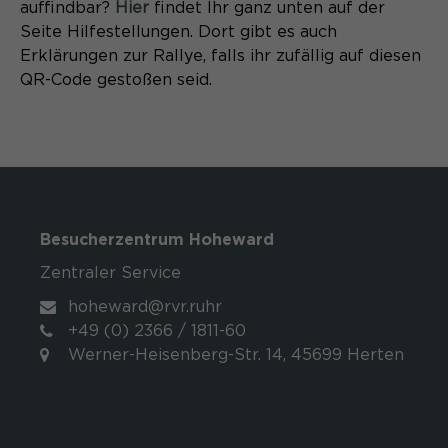
auffindbar?
Hier
findet Ihr ganz unten auf der
Seite Hilfestellungen. Dort gibt es auch
Laufzeit
1 Monat
Erklärungen zur Rallye, falls ihr zufällig auf diesen
QR-Code gestoßen seid.
Speichert den Zustimmungsstatus des
Zweck
Benutzers für Cookies auf der
aktuellen Domäne.
Besucherzentrum Hoheward
Zentraler Service
hoheward@rvr.ruhr
+49 (0) 2366 / 1811-60
Werner-Heisenberg-Str. 14, 45699 Herten