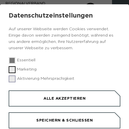
Datenschutzeinstellungen
Auf unserer Webseite werden Cookies verwendet.
Einige davon werden zwingend benötigt, während es
uns andere ermöglichen, Ihre Nutzererfahrung auf
unserer Webseite zu verbessern.
Essentiell
Marketing
STATION 5
Aktivierung Mehrsprachigkeit
MASCHINENHALLE SÜD
Hier befinden wir uns am ehemaligen
ALLE AKZEPTIEREN
Fördermaschinenhaus Süd, heute auch unter dem
Namen "Maschinenhalle Süd" bekannt. Die Halle
war eines von zwei Fördermaschinenhäusern für
SPEICHERN & SCHLIESSEN
das Fördergerüst von Schacht VII und wurde